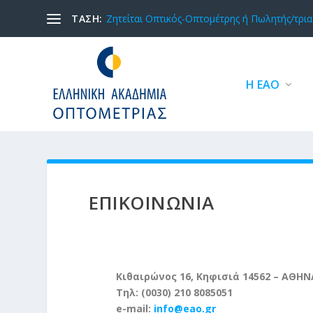
ΤΑΣΗ:
Ζητείται Οπτικός-Οπτομέτρης ή Πωλητής/τρια 
Η ΕΑΟ
ΕΠΙΚΟΙΝΩΝΊΑ
Κιθαιρώνος 16, Κηφισιά 14562 – ΑΘΗΝ
Τηλ: (0030) 210 8085051
e-mail:
info@eao.gr