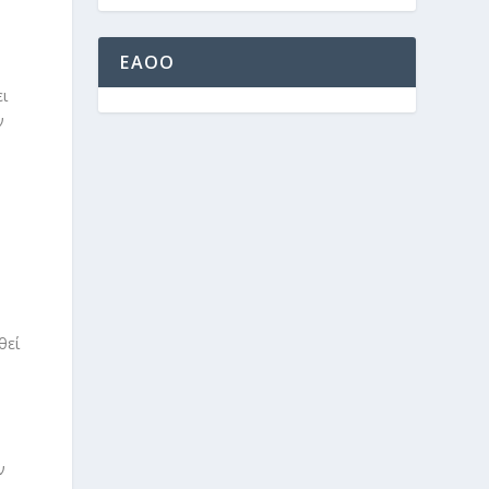
EAOO
ι
ν
θεί
ν