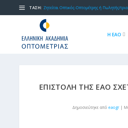
ΤΑΣΗ:
Ζητείται Οπτικός-Οπτομέτρης ή Πωλητής/τρια 
Η ΕΑΟ
ΕΠΙΣΤΟΛΉ ΤΗΣ ΕΑΟ ΣΧΕ
Δημοσιεύτηκε από
eaogr
|
Μ