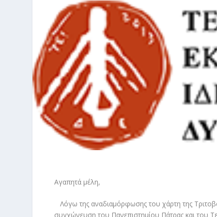
Αγαπητά μέλη,
Λόγω της αναδιαμόρφωσης του χάρτη της Τριτοβάθ
συγχώνευση του Πανεπιστημίου Πάτρας και του Τε