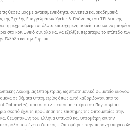
τις θέσεις μας με αντικειμενικότητα, συνέπεια και ακαδημαϊκά
ας της Σχολής Επαγγελμάτων Υγείας & Πρόνοιας του ΤΕΙ Δυτικής
ει τη μέχρι σήμερα απόλυτα επιτυχημένη πορεία του και να μπορέσε
έρει στο κοινωνικό σύνολο και να εξελίξει περαιτέρω το επίπεδο τω
ν Ελλάδα και την Ευρώπη.
ωπαϊκής Ακαδημίας Οπτομετρίας, ως επιστημονικό σωματείο ακολου
δομένα σε θέματα Οπτομετρίας όπως αυτά καθορίζονται από το
 of Optometry), που αποτελεί επίσημο εταίρο του Παγκοσμίου
ύριο σκοπό έχει τη προώθηση της επιστήμης της Οπτομετρίας στην
και θεωρητικών) του Έλληνα Οπτικού και Οπτομέτρη και την
τικό ρόλο που έχει ο Οπτικός – Οπτομέτρης στην παροχή υπηρεσιώ